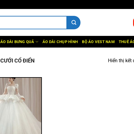
ÁO DÀI BƯNG QUẢ
ÁO DÀI CHỤP HÌNH
BỘ ÁO VEST NAM
THUÊ ÁO
CƯỚI CỔ ĐIỂN
Hiển thị kết