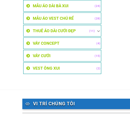
MẪU ÁO DÀI BÀ XUI
(24)
MẪU ÁO VEST CHÚ RỂ
(28)
THUÊ ÁO DÀI CƯỚI ĐẸP
(11)
VÁY CONCEPT
(4)
VÁY CƯỚI
(15)
VEST ÔNG XUI
(2)
VI TRÍ CHÚNG TÔI