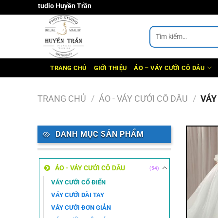
Chuyển
Studio Huyền Trần
đến
nội
Tìm
kiếm:
dung
TRANG CHỦ
GIỚI THIỆU
ÁO – VÁY CƯỚI CÔ DÂU
TRANG CHỦ
/
ÁO - VÁY CƯỚI CÔ DÂU
/
VÁY 
DANH MỤC SẢN PHẨM
ÁO - VÁY CƯỚI CÔ DÂU
(54)
VÁY CƯỚI CỔ ĐIỂN
VÁY CƯỚI DÀI TAY
VÁY CƯỚI ĐƠN GIẢN