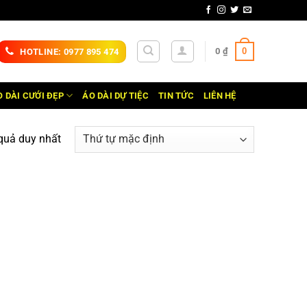
0
0
₫
HOTLINE: 0977 895 474
 DÀI CƯỚI ĐẸP
ÁO DÀI DỰ TIỆC
TIN TỨC
LIÊN HỆ
 quả duy nhất