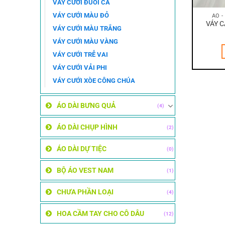
VÁY CƯỚI ĐUÔI CÁ
VÁY CƯỚI MÀU ĐỎ
ÁO -
VÁY C
VÁY CƯỚI MÀU TRẮNG
VÁY CƯỚI MÀU VÀNG
VÁY CƯỚI TRỄ VAI
VÁY CƯỚI VẢI PHI
VÁY CƯỚI XÒE CÔNG CHÚA
ÁO DÀI BƯNG QUẢ
(4)
ÁO DÀI CHỤP HÌNH
(2)
ÁO DÀI DỰ TIỆC
(0)
BỘ ÁO VEST NAM
(1)
CHƯA PHẦN LOẠI
(4)
HOA CẦM TAY CHO CÔ DÂU
(12)