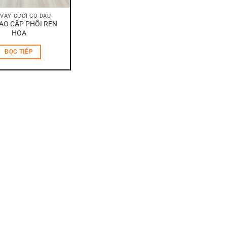
 VÁY CƯỚI CÔ DÂU
AO CẤP PHỐI REN
HOA
ĐỌC TIẾP