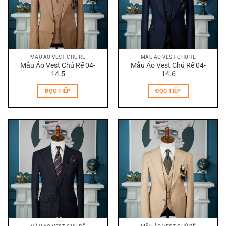
MẪU ÁO VEST CHÚ RỂ
MẪU ÁO VEST CHÚ RỂ
Mẫu Áo Vest Chú Rể 04-
Mẫu Áo Vest Chú Rể 04-
14.5
14.6
ĐỌC TIẾP
ĐỌC TIẾP