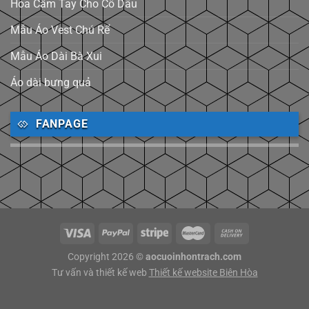
Hoa Cầm Tay Cho Cô Dâu
Mẫu Áo Vest Chú Rể
Mẫu Áo Dài Bà Xui
Áo dài bưng quả
FANPAGE
Copyright 2026 ©
aocuoinhontrach.com
Tư vấn và thiết kế web
Thiết kế website Biên Hòa