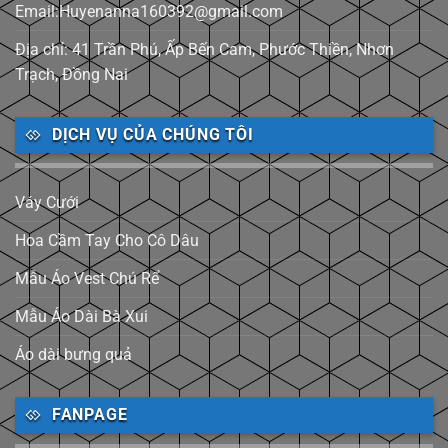
Email:Huyenanna160392@gmail.com
Địa chỉ: 41 Trần Phú, Ấp Bến Cam, Phước Thiền, Nhơn
Trạch, Đồng Nai
DỊCH VỤ CỦA CHÚNG TÔI
Váy Cưới
Hoa Cầm Tay Cho Cô Dâu
Mẫu Áo Vest Chú Rể
Mẫu Áo Dài Bà Xui
Áo dài bưng quả
FANPAGE