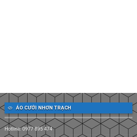
ÁO CƯỚI NHƠN TRẠCH
Hotline: 0977 895 474