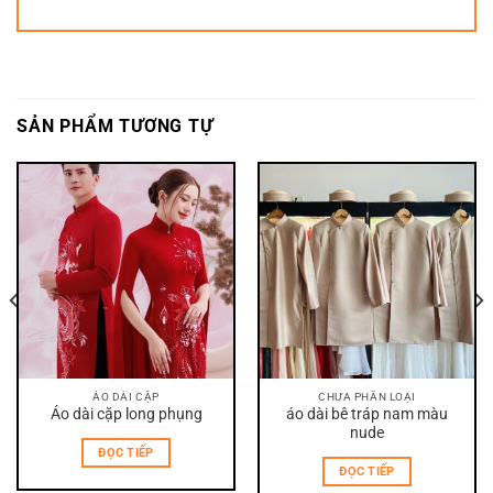
SẢN PHẨM TƯƠNG TỰ
ÁO DÀI CẶP
CHƯA PHẦN LOẠI
Áo dài cặp long phụng
áo dài bê tráp nam màu
nude
ĐỌC TIẾP
ĐỌC TIẾP