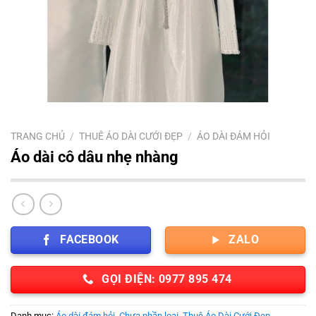
TRANG CHỦ
/
THUÊ ÁO DÀI CƯỚI ĐẸP
/
ÁO DÀI ĐÁM HỎI
Áo dài cô dâu nhẹ nhàng
FACEBOOK
ZALO
GỌI ĐIỆN: 0977 895 474
Danh mục:
Áo dài đám hỏi
,
Chưa phần loại
,
Thuê Áo Dài Cưới Đẹp