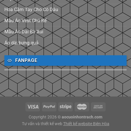
Hoa Cầm Tay Cho Cô Dâu
Mẫu Áo Vest Chú Rể
Mẫu Áo Dài Bà Xui
Áo dài bưng quả
FANPAGE
Copyright 2026 ©
aocuoinhontrach.com
Tư vấn và thiết kế web
Thiết kế website Biên Hòa