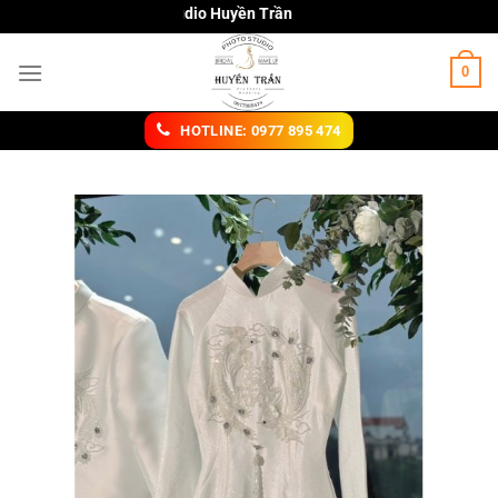
Chuyển
Studio Huyền Trần
đến
nội
0
dung
HOTLINE: 0977 895 474