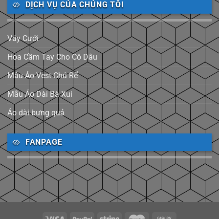
DỊCH VỤ CỦA CHÚNG TÔI
Váy Cưới
Hoa Cầm Tay Cho Cô Dâu
Mẫu Áo Vest Chú Rể
Mẫu Áo Dài Bà Xui
Áo dài bưng quả
FANPAGE