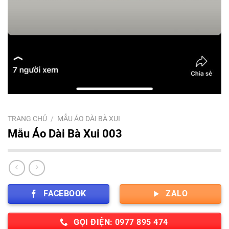
TRANG CHỦ
/
MẪU ÁO DÀI BÀ XUI
Mẫu Áo Dài Bà Xui 003
FACEBOOK
ZALO
GỌI ĐIỆN: 0977 895 474