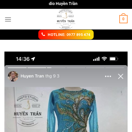
Chuyển
Studio Huyền Trần
đến
nội
0
dung
HOTLINE: 0977 895 474