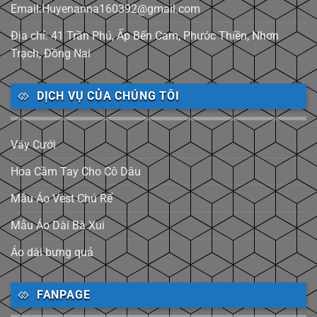
Email:Huyenanna160392@gmail.com
Địa chỉ: 41 Trần Phú, Ấp Bến Cam, Phước Thiền, Nhơn
Trạch, Đồng Nai
DỊCH VỤ CỦA CHÚNG TÔI
Váy Cưới
Hoa Cầm Tay Cho Cô Dâu
Mẫu Áo Vest Chú Rể
Mẫu Áo Dài Bà Xui
Áo dài bưng quả
FANPAGE