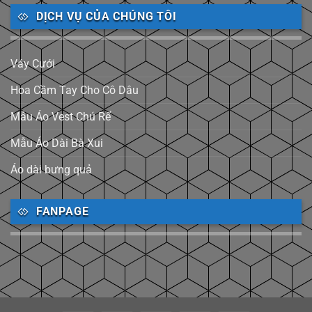
DỊCH VỤ CỦA CHÚNG TÔI
Váy Cưới
Hoa Cầm Tay Cho Cô Dâu
Mẫu Áo Vest Chú Rể
Mẫu Áo Dài Bà Xui
Áo dài bưng quả
FANPAGE