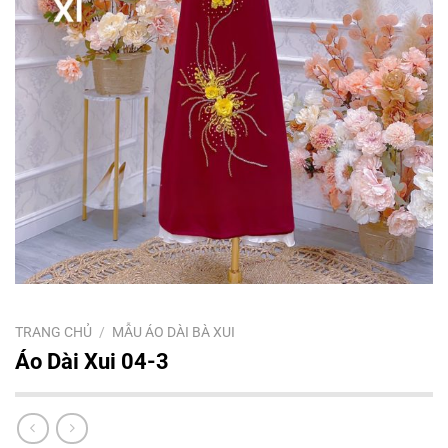
TRANG CHỦ
/
MẪU ÁO DÀI BÀ XUI
Áo Dài Xui 04-3